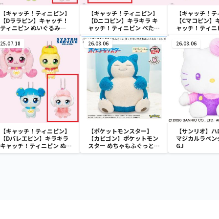
【キャッチ！ティニピン】
【キャッチ！ティニピン】
【キャッチ！テ
【Dララピン】キャッチ！
【Dニコピン】キラキラ キ
【Cマコピン】キ
ティニピン ぬいぐるみ
ャッチ！ティニピン ぺたん
ャッチ！ティニ
Part1
こフェイスちびマスコット
こフェイスちび
25.07.18
26.08.06
26.08.06
【キャッチ！ティニピン】
【ポケットモンスター】
【サンリオ】ハ
【Dバレエピン】キラキラ
【カビゴン】ポケットモン
マジカルラベン
キャッチ！ティニピン ぬい
スター めちゃもふぐっと
GJ
ぐるみ Part2
ほっこりいやされぬいぐる
み～カビゴン～