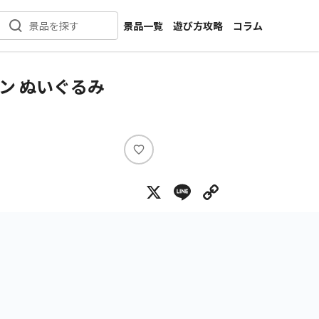
景品一覧
遊び方攻略
コラム
景品を探す
新着景品
インタビュー
カテゴリ一覧
ニュース
ン ぬいぐるみ
作品名一覧
店舗
メーカー一覧
開発
攻略
い
プライズ
い
X
Line
Copy Lin
ね
イベント
キャラ特集