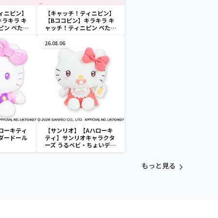
ィニピン】
【キャッチ！ティニピン】
ラキラ キ
【Bココピン】キラキラ キ
ピン ぺたん
ャッチ！ティニピン ぺたん
マスコット
こフェイスちびマスコット
26.08.06
ローキティ
【サンリオ】【Aハローキ
ダードール
ティ】サンリオキャラクタ
ーズ うるベビ・ちょいデカ
ドール
もっと見る