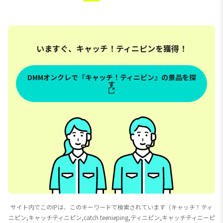
いますぐ、キャッチ！ティニピンを獲得！
DMMオンクレで『キャッチ！ティニピン』の景品を探
す
サイト内でこのIPは、このキーワードで検索されています（キャッチ！ティ
ニピン,キャッチティニピン,catch teenieping,ティニピン,キャッチティニーピ