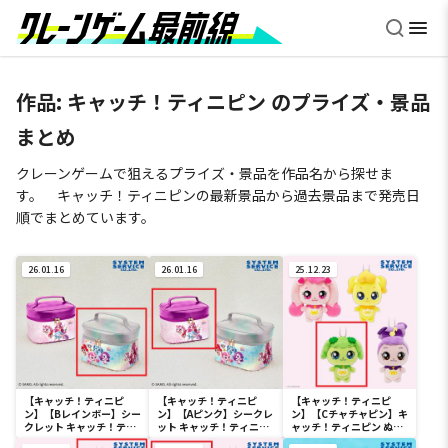
作品:
キャッチ！ティニピン
のプライズ・景品
まとめ
クレーンゲームで狙えるプライズ・景品を作品名から探せま
す。 キャッチ！ティニピンの最新景品から過去景品まで発売日
順でまとめています。
26.01.16
26.01.16
25.12.23
【キャッチ！ティニピ
【キャッチ！ティニピ
【キャッチ！ティニピ
ン】【Bレインボー】シー
ン】【Aピンク】シークレ
ン】【Cチャチャピン】キ
クレット キャッチ！ティ
ット キャッチ！ティニピ
ャッチ！ティニピン ぬい
ニピン ポケット付きバニ
ン ポケット付きバニティ
ぐるみ Part1