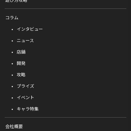
コラム
インタビュー
ニュース
店舗
開発
攻略
プライズ
イベント
キャラ特集
会社概要