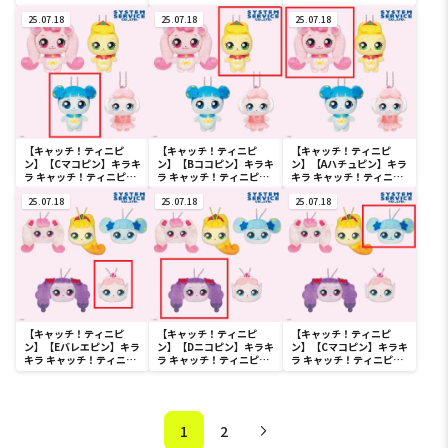
ン ぬいぐるみBIG ピンク
ピン ぬいぐるみBIG
ニピン ぬいぐるみBIG
アソート
25.07.18
25.07.18
25.07.18
【キャッチ！ティニピ
【キャッチ！ティニピ
【キャッチ！ティニピ
ン】【Cマコピン】キラキ
ン】【Bココピン】キラキ
ン】【Aハチュピン】キラ
ラ キャッチ！ティニピン
ラ キャッチ！ティニピン
キラ キャッチ！ティニピ
ぬいぐるみ Part2
ぬいぐるみ Part2
ン ぬいぐるみ Part2
25.07.18
25.07.18
25.07.18
【キャッチ！ティニピ
【キャッチ！ティニピ
【キャッチ！ティニピ
ン】【Eバレエピン】キラ
ン】【Dニコピン】キラキ
ン】【Cマコピン】キラキ
キラ キャッチ！ティニピ
ラ キャッチ！ティニピン
ラ キャッチ！ティニピン
ン ぺたんこフェイスちび
ぺたんこフェイスちびマ
ぺたんこフェイスちびマ
マスコット
スコット
スコット
1
2