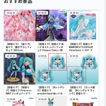
おすすめ景品
24.06.01
26.08.05
26.08.04
【初音ミク】【桜ミク】
【初音ミク】初音ミク ぬ
【初音ミク】初音ミク
桜ミク 描き下ろしフィ
ーどるストッパーフィギ
BANPRESTO EVOLVE
ギュア 2021ver.
ュア Flower Fairyー桔梗
Clearluxe-くらげ-フィ
ー
ギュア
22.03.26
22.04.01
22.04.01
【初音ミク】【初音ミ
【初音ミク】【Aシンデレ
【初音ミク】【セット配
ク】初音ミク Princess
ラ】初音ミク
送】【Bシンデレラ ウィ
AMP フィギュア～アリス
wonderland ぬいぐるみ
ンク】初音ミク
ver.～
vol.4
wonderland ぬいぐるみ
22.04.09
22.06.06
vol.4
22.06.06