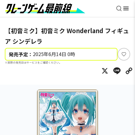
【初音ミク】初音ミク Wonderland フィギュ
ア シンデレラ
2025年6月14日 0時
発売予定：
い
※実際の発売日はサービスをご確認ください。
い
X
Li
ね