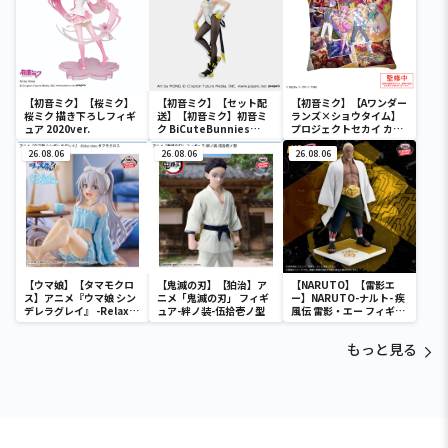
【初音ミク】【桜ミク】
【初音ミク】【セット配
【初音ミク】【Aワンダー
桜ミク 描き下ろしフィギ
送】【初音ミク】初音ミ
ランズ×ショウタイム】
ュア 2020ver.
ク BiCuteBunnies
プロジェクトセカイ カラ
Figure－ストリートver.
フルステージ！ feat. 初
26.08.06
－
26.08.06
音ミク クッションVol.2
26.08.06
【ウマ娘】【タマモクロ
【鬼滅の刃】【狛治】ア
【NARUTO】【雷影エ
ス】アニメ『ウマ娘 シン
ニメ「鬼滅の刃」 フィギ
ー】NARUTO-ナルト- 疾
デレラグレイ』 -Relax
ュア-絆ノ装-伍拾壱ノ型
風伝 雷影・エー フィギュ
time-タマモクロス
ア～五影集結…!!～
もっと見る