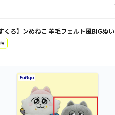
すくろ】ンめねこ 羊毛フェルト風BIGぬ
0時