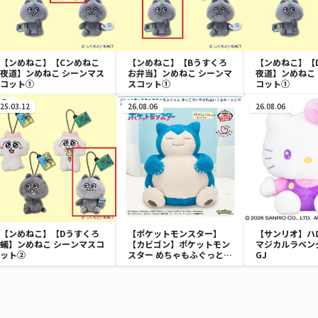
【ンめねこ】【Cンめねこ
【ンめねこ】【Bうすくろ
【ンめねこ】【
夜道】ンめねこ シーンマス
お弁当】ンめねこ シーンマ
夜道】ンめねこ
コット①
スコット①
コット①
25.03.12
26.08.06
26.08.06
【ンめねこ】【Dうすくろ
【ポケットモンスター】
【サンリオ】ハ
蟻】ンめねこ シーンマスコ
【カビゴン】ポケットモン
マジカルラベン
ット②
スター めちゃもふぐっと
GJ
ほっこりいやされぬいぐる
み～カビゴン～