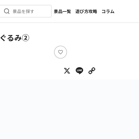
景品一覧
遊び方攻略
コラム
景品を探す
新着景品
インタビュー
カテゴリ一覧
ニュース
いぐるみ②
作品名一覧
店舗
メーカー一覧
開発
い
い
攻略
X
Line
Copy Lin
ね
プライズ
イベント
キャラ特集