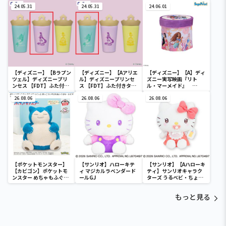
スチューム
スチューム
ラー
24.05.31
24.05.31
24.06.01
【ディズニー】【Bラプン
【ディズニー】【Aアリエ
【ディズニー】【A】ディ
ツェル】ディズニープリ
ル】ディズニープリンセ
ズニー実写映画『リト
ンセス 【FDT】ふた付き
ス 【FDT】ふた付きタン
ル・マーメイド』
タンブラー
ブラー
[PtZ]折り畳みボックス
26.08.06
26.08.06
チェアー
26.08.06
【ポケットモンスター】
【サンリオ】ハローキテ
【サンリオ】【Aハローキ
【カビゴン】ポケットモ
ィ マジカルラベンダード
ティ】サンリオキャラク
ンスター めちゃもふぐっ
ールGJ
ターズ うるベビ・ちょい
と ほっこりいやされぬい
デカドール
ぐるみ～カビゴン～
もっと見る