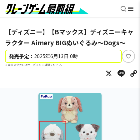
【ディズニー】【Bマックス】ディズニーキャ
ラクター Aimery BIGぬいぐるみ～Dogs～
2025年6月13日 0時
発売予定：
い
※実際の発売日はサービスをご確認ください。
い
X
Li
ね