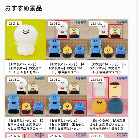
おすすめ景品
22.03.11
22.04.01
22.04.01
【お文具といっしょ】
【お文具といっしょ】【A
【お文具といっしょ】【B
【お文具さん】お文具と
お文具さん】お文具とい
プリンさん】お文具とい
いっしょ もちもちぬいぐ
っしょ 喫茶店マスコット
っしょ 喫茶店マスコット
るみXL プレミアム
キーチェーン
キーチェーン
22.04.01
22.04.01
22.06.06
【お文具といっしょ】【D
【お文具といっしょ】
【ぬいぐるみ】【Aお文具
ゼリーさん】お文具とい
【セット配送】【E名もな
さん】お文具といっしょ
っしょ 喫茶店マスコット
き者】お文具といっしょ
もちもちぬいぐるみBIG
キーチェーン
喫茶店マスコットキーチ
22.06.06
ェーン
22.06.06
22.06.06