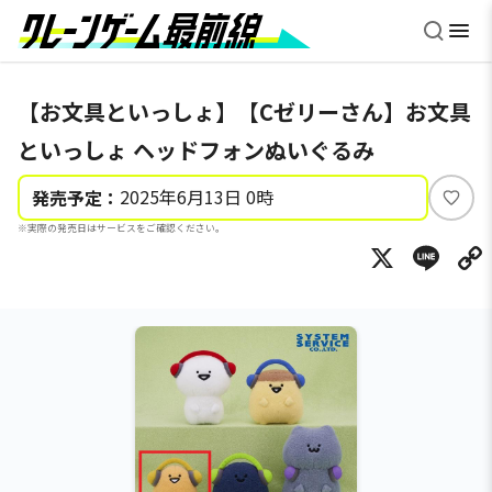
【お文具といっしょ】【Cゼリーさん】お文具
といっしょ ヘッドフォンぬいぐるみ
2025年6月13日 0時
発売予定：
い
※実際の発売日はサービスをご確認ください。
い
X
Li
ね