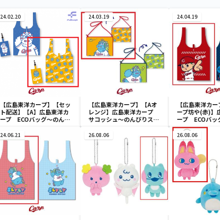
24.02.20
24.03.19
24.04.19
【広島東洋カープ】【セッ
【広島東洋カープ】【Aオ
【広島東洋カー
ト配送】【A】広島東洋カ
レンジ】広島東洋カープ
ープ坊や(赤)】
ープ ECOバッグ～のんび
サコッシュ～のんびりスラ
ープ ECOバッ
りスラィリー２～
ィリー～
24.06.21
26.08.06
26.08.06