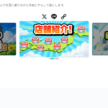
ムで交互に振りながら手前にずらして落とします。
X
Line
Copy Link