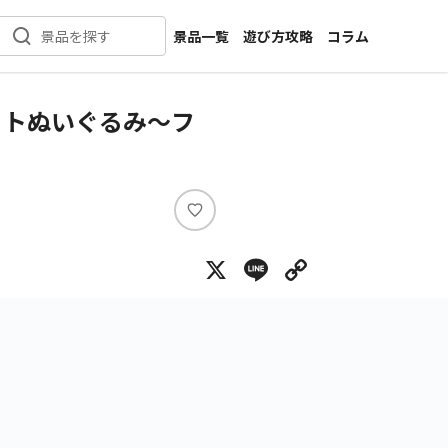
景品一覧
遊び方攻略
コラム
景品を探す
新着景品
インタビュー
カテゴリ一覧
ニュース
ットぬいぐるみ～フ
作品名一覧
店舗
メーカー一覧
開発
攻略
い
プライズ
い
X
Line
Copy Lin
ね
イベント
キャラ特集