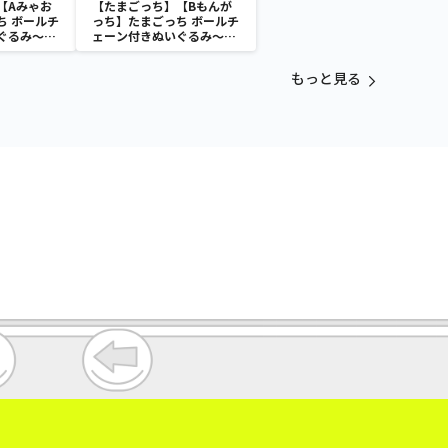
【Aみゃお
【たまごっち】【Bもんが
ち ボールチ
っち】たまごっち ボールチ
ぐるみ～
ェーン付きぬいぐるみ～
aradise～
Tamagotchi Paradise～
vol.3
もっと見る