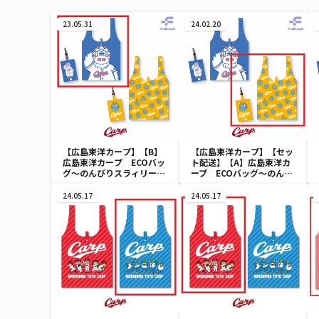
23.05.31
24.02.20
【広島東洋カープ】【B】
【広島東洋カープ】【セッ
広島東洋カープ ECOバッ
ト配送】【A】広島東洋カ
グ～のんびりスラィリー２
ープ ECOバッグ～のんび
～
りスラィリー２～
24.05.17
24.05.17