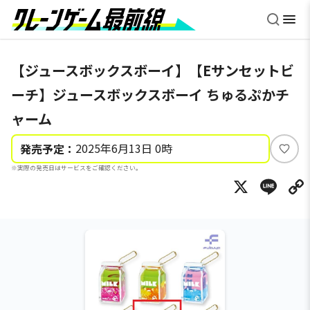
【ジュースボックスボーイ】【Eサンセットビ
ーチ】ジュースボックスボーイ ちゅるぷかチ
ャーム
2025年6月13日 0時
発売予定：
い
※実際の発売日はサービスをご確認ください。
い
X
Li
ね