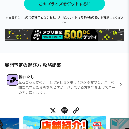
このプライズをゲットする
※在庫がなくなり次第終了となります。サービスサイトで実際の取り扱いを確認してくださ
い。
展開予定の遊び方 攻略記事
橋わたし
左右どちらかのアームで少し奥を狙って箱を寄せつつ、バーの
間にハマったら角を落とすか、浮いている方を持ち上げてバー
の間に落とします。
X
Line
Copy Link