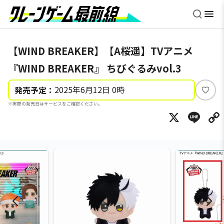
【WIND BREAKER】【A桜遥】TVアニメ
『WIND BREAKER』 ちびぐるみvol.3
2025年6月12日 0時
発売予定：
い
※実際の発売日はサービスをご確認ください。
い
X
Li
ね