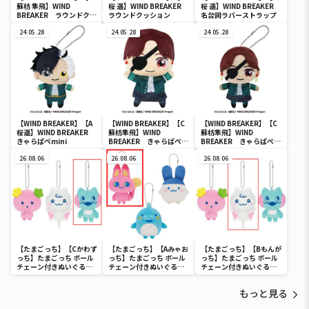
蘇枋 隼飛】WIND
桜 遥】WIND BREAKER
桜 遥】WIND BREAKER
BREAKER ラウンドクッ
ラウンドクッション
名台詞ラバーストラップ
ション
24.05.28
24.05.28
24.05.28
【WIND BREAKER】【A
【WIND BREAKER】【C
【WIND BREAKER】【C
桜遥】WIND BREAKER
蘇枋隼飛】WIND
蘇枋隼飛】WIND
きゃらぱぺmini
BREAKER きゃらぱぺ
BREAKER きゃらぱぺ
BIG
mini
26.08.06
26.08.06
26.08.06
【たまごっち】【Cかわず
【たまごっち】【Aみゃお
【たまごっち】【Bもんが
っち】たまごっち ボール
っち】たまごっち ボール
っち】たまごっち ボール
チェーン付きぬいぐるみ
チェーン付きぬいぐるみ
チェーン付きぬいぐるみ
～Tamagotchi
～Tamagotchi
～Tamagotchi
Paradise～vol.3
Paradise～vol.2-R
Paradise～vol.3
もっと見る