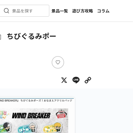
景品一覧
遊び方攻略
コラム
景品を探す
新着景品
インタビュー
カテゴリ一覧
ニュース
ER』 ちびぐるみポー
作品名一覧
店舗
メーカー一覧
開発
攻略
い
プライズ
い
X
Line
Copy Lin
ね
イベント
キャラ特集