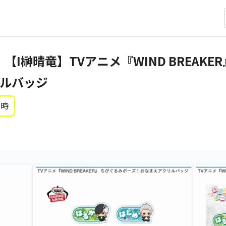
ER】【I榊晴竜】TVアニメ『WIND BREAK
ルバッジ
0時