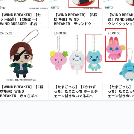
【WIND BREAKER】【セ
【WIND BREAKER】【B蘇
【WIND BREA
ット配送】【C梅宮 一】
枋 隼飛】WIND
遥】WIND BRE
WIND BREAKER 名台詞
BREAKER ラウンドクッ
ウンドクッショ
ラバーストラップ
ション
24.05.28
26.08.06
26.08.06
【WIND BREAKER】【C蘇
【たまごっち】【Cかわず
【たまごっち】
枋隼飛】WIND
っち】たまごっち ボールチ
っち】たまごっ
BREAKER きゃらぱぺ
ェーン付きぬいぐるみ～
ェーン付きぬい
mini
Tamagotchi Paradise～
Tamagotchi P
vol.3
vol.2-R