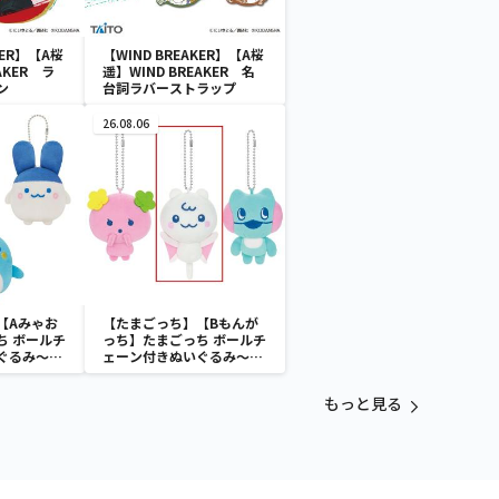
KER】【A桜
【WIND BREAKER】【A桜
AKER ラ
遥】WIND BREAKER 名
ン
台詞ラバーストラップ
26.08.06
【Aみゃお
【たまごっち】【Bもんが
ち ボールチ
っち】たまごっち ボールチ
ぐるみ～
ェーン付きぬいぐるみ～
aradise～
Tamagotchi Paradise～
vol.3
もっと見る