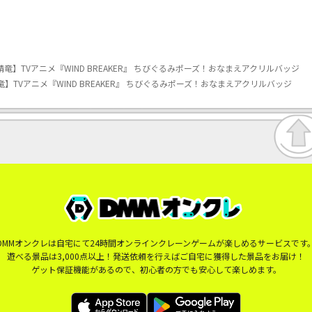
【I榊晴竜】TVアニメ『WIND BREAKER』 ちびぐるみポーズ！おなまえアクリルバッジ
榊晴竜】TVアニメ『WIND BREAKER』 ちびぐるみポーズ！おなまえアクリルバッジ
DMMオンクレは自宅にて24時間オンラインクレーンゲームが楽しめるサービスです
遊べる景品は3,000点以上！発送依頼を行えばご自宅に獲得した景品をお届け！
ゲット保証機能があるので、初心者の方でも安心して楽しめます。