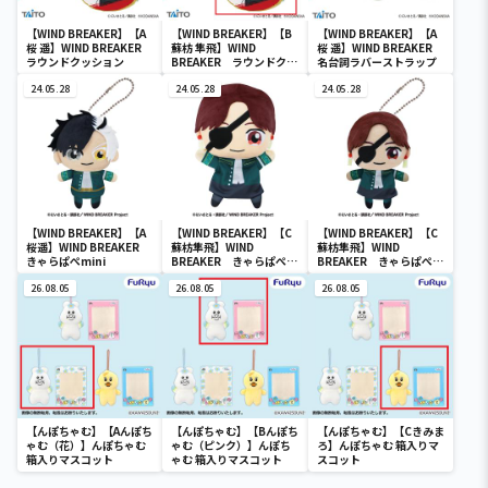
【WIND BREAKER】【A
【WIND BREAKER】【B
【WIND BREAKER】【A
桜 遥】WIND BREAKER
蘇枋 隼飛】WIND
桜 遥】WIND BREAKER
ラウンドクッション
BREAKER ラウンドクッ
名台詞ラバーストラップ
ション
24.05.28
24.05.28
24.05.28
【WIND BREAKER】【A
【WIND BREAKER】【C
【WIND BREAKER】【C
桜遥】WIND BREAKER
蘇枋隼飛】WIND
蘇枋隼飛】WIND
きゃらぱぺmini
BREAKER きゃらぱぺ
BREAKER きゃらぱぺ
BIG
mini
26.08.05
26.08.05
26.08.05
【んぽちゃむ】【Aんぽち
【んぽちゃむ】【Bんぽち
【んぽちゃむ】【Cきみま
ゃむ（花）】んぽちゃむ
ゃむ（ピンク）】んぽち
ろ】んぽちゃむ 箱入りマ
箱入りマスコット
ゃむ 箱入りマスコット
スコット