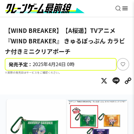
【WIND BREAKER】【A桜遥】TVアニメ
『WIND BREAKER』 きゅるぽっぷん カラビ
ナ付きミニクリアポーチ
2025年4月24日 0時
発売予定：
い
※実際の発売日はサービスをご確認ください。
い
X
Li
ね