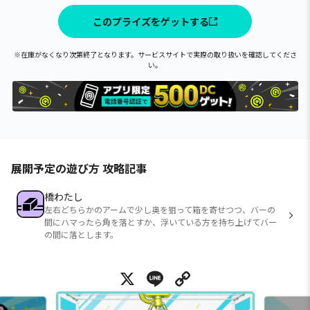
このプライズをゲットする
※在庫がなくなり次第終了となります。サービスサイトで実際の取り扱いを確認してくださ
い。
展開予定の遊び方 攻略記事
橋わたし
左右どちらかのアームで少し奥を狙って箱を寄せつつ、バーの
間にハマったら角を落とすか、浮いている方を持ち上げてバー
の間に落とします。
X
Line
Copy Link