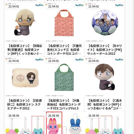
Vol.1（EX）
み“コナン&降谷&高木&
22.04.01
佐藤”
22.04.01
22.04.01
【名探偵コナン】【B降谷
【名探偵コナン】【F諸伏
【名探偵コナン】【Bホワ
零(安室透)】名探偵コナ
景光(スコッチ)】名探偵
イト】名探偵コナン [PM]
ン [MP]くっつきぬいぐる
コナン ポーチ付エコバッ
サッカーボール2022
み“コナン&降谷&高木&
グVol.3
佐藤”
22.04.01
22.04.01
22.04.01
【名探偵コナン】【E萩原
【名探偵コナン】【H風
【名探偵コナン】【C高木
研二】名探偵コナン スク
見裕也】名探偵コナン ポ
渉】名探偵コナン [MP]く
エアポーチ2022
ーチ付エコバッグVol.3
っつきぬいぐるみ“コナン
&降谷&高木&佐藤”
26.08.06
26.08.06
26.08.06