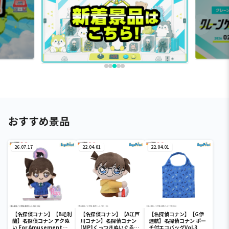
おすすめ景品
26.07.17
22.04.01
22.04.01
【名探偵コナン】【B毛利
【名探偵コナン】【A江戸
【名探偵コナン】【G伊
蘭】名探偵コナン アクぬ
川コナン】名探偵コナン
達航】名探偵コナン ポー
い For Amusement
[MP]くっつきぬいぐる
チ付エコバッグVol.3