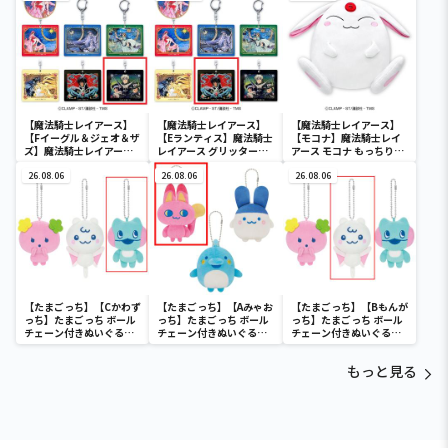
【魔法騎士レイアース】
【魔法騎士レイアース】
【魔法騎士レイアース】
【Fイーグル＆ジェオ＆ザ
【Eランティス】魔法騎士
【モコナ】魔法騎士レイ
ズ】魔法騎士レイアース
レイアース グリッターア
アース モコナ もっちり
グリッターアクリルキー
クリルキーホルダー
BIGぬいぐるみ
ホルダー
26.08.06
26.08.06
26.08.06
【たまごっち】【Cかわず
【たまごっち】【Aみゃお
【たまごっち】【Bもんが
っち】たまごっち ボール
っち】たまごっち ボール
っち】たまごっち ボール
チェーン付きぬいぐるみ
チェーン付きぬいぐるみ
チェーン付きぬいぐるみ
～Tamagotchi
～Tamagotchi
～Tamagotchi
Paradise～vol.3
Paradise～vol.2-R
Paradise～vol.3
もっと見る