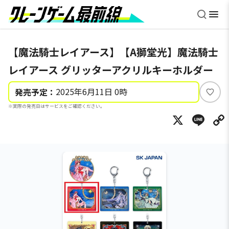
【魔法騎士レイアース】【A獅堂光】魔法騎士
レイアース グリッターアクリルキーホルダー
2025年6月11日 0時
発売予定：
い
※実際の発売日はサービスをご確認ください。
い
X
Li
ね