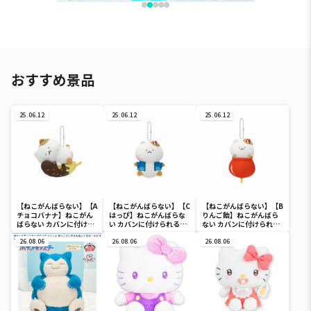
おすすめ景品
25.06.12
25.06.12
25.06.12
【ねこがんばらない】【A
【ねこがんばらない】【C
【ねこがんばらない】【B
チョコバナナ】ねこがん
はっぴ】ねこがんばらな
りんご飴】ねこがんばら
ばらない カバンに付けら
い カバンに付けられるぬ
ない カバンに付けられる
れるぬいぐるみ～後の祭
いぐるみ～後の祭りver.
ぬいぐるみ～後の祭り
りver.～
26.08.06
～
26.08.06
ver.～
26.08.06