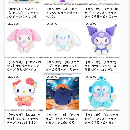
【ポケットモンスター】
【サンリオ】ハローキテ
【サンリオ】【Aハローキ
【カビゴン】ポケットモ
ィ マジカルラベンダード
ティ】サンリオキャラク
ンスター めちゃもふぐっ
ールGJ
ターズ うるベビ・ちょい
と ほっこりいやされぬい
デカドール
ぐるみ～カビゴン～
26.08.06
26.08.06
26.08.06
【サンリオ】【Cマイメロ
【サンリオ】【Dシナモロ
【サンリオ】【Eクロミ】
ディ】サンリオキャラク
ール】サンリオキャラク
サンリオキャラクターズ
ターズ うるベビ・ちょい
ターズ うるベビ・ちょい
うるベビ・ちょいデカド
デカドール
デカドール
ール
26.08.06
26.08.06
26.08.06
【サンリオ】【Aハローキ
【ハイキュー!!】【ヒナガ
【サンリオ】【Bハンギョ
ティ】サンリオキャラク
ラス】ハイキュー!! めち
ドン】サンリオキャラク
ターズ ハオハオネオンタ
ゃもふぐっとぬいぐるみ
ターズ うるベビ・ちょい
ウンドールBIGタイプ1
～ヒナガラス～
デカドール