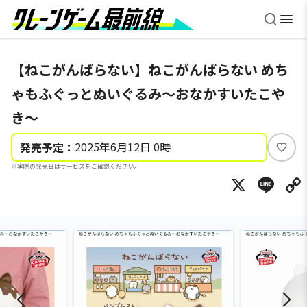
【ねこがんばらない】ねこがんばらない めち
ゃもふぐっとぬいぐるみ～おなかすいたこや
き～
2025年6月12日 0時
発売予定：
い
※実際の発売日はサービスをご確認ください。
い
X
Li
ね