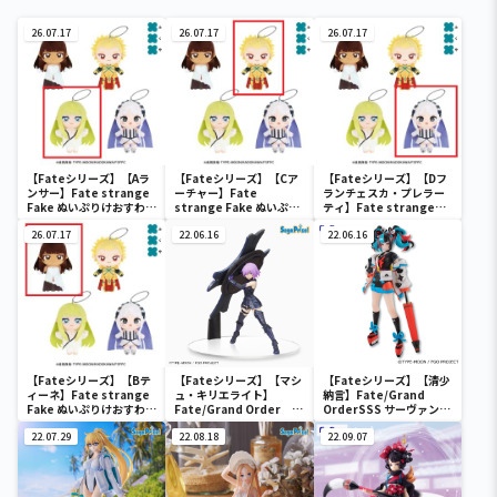
26.07.17
26.07.17
26.07.17
【Fateシリーズ】【Aラ
【Fateシリーズ】【Cア
【Fateシリーズ】【Dフ
ンサー】Fate strange
ーチャー】Fate
ランチェスカ・プレラー
Fake ぬいぷりけおすわり
strange Fake ぬいぷり
ティ】Fate strange
2
けおすわり2
Fake ぬいぷりけおすわり
26.07.17
22.06.16
2
22.06.16
【Fateシリーズ】【Bテ
【Fateシリーズ】【マシ
【Fateシリーズ】【清少
ィーネ】Fate strange
ュ・キリエライト】
納言】Fate/Grand
Fake ぬいぷりけおすわり
Fate/Grand Order
OrderSSS サーヴァント
2
[SPM]フィギュア“シー
フィギュア～アーチャー/
22.07.29
ルダー／マシュ・キリエ
22.08.18
清少納言～
22.09.07
ライト”