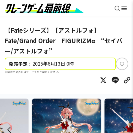
【Fateシリーズ】【アストルフォ】
Fate/Grand Order FIGURIZMα “セイバ
ー/アストルフォ”
2025年6月13日 0時
発売予定：
い
※実際の発売日はサービスをご確認ください。
い
X
Li
ね