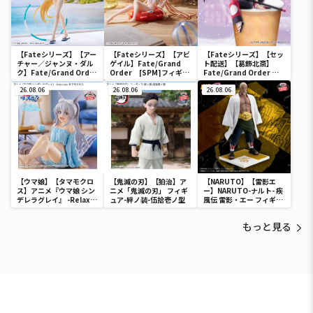
【Fateシリーズ】【アー
【Fateシリーズ】【アビ
【Fateシリーズ】【セッ
チャー／ジャンヌ・ダル
ゲイル】Fate/Grand
ト配送】【葛飾北斎】
ク】Fate/Grand Order
Order [SPM]フィギュ
Fate/Grand Order ぬ
FIGURIZM “アーチャー
ア“フォーリナー／アビゲ
ーどるストッパーフィギ
／ジャンヌ・ダルク”
26.08.06
イル・ウィリアムズ
26.08.06
ュア～フォーリナー/葛飾
26.08.06
【夏】
北斎～
【ウマ娘】【タマモクロ
【鬼滅の刃】【狛治】ア
【NARUTO】【雷影エ
ス】アニメ『ウマ娘 シン
ニメ「鬼滅の刃」 フィギ
ー】NARUTO-ナルト- 疾
デレラグレイ』 -Relax
ュア-絆ノ装-伍拾壱ノ型
風伝 雷影・エー フィギュ
time-タマモクロス
ア～五影集結…!!～
もっと見る