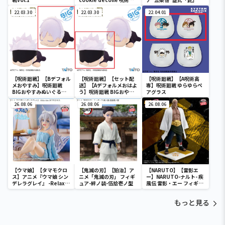
戦vol.1
22.03.30
22.03.30
22.04.01
【呪術廻戦】【Bデフォル
【呪術廻戦】【セット配
【呪術廻戦】【A呪術高
メおやすみ】呪術廻戦
送】【Aデフォルメおはよ
専】呪術廻戦 ゆらゆらペ
BIGおやすみぬいぐるみ
う】呪術廻戦 BIGおやす
アグラス
五条悟
みぬいぐるみ 五条悟
26.08.06
26.08.06
26.08.06
【ウマ娘】【タマモクロ
【鬼滅の刃】【狛治】ア
【NARUTO】【雷影エ
ス】アニメ『ウマ娘 シン
ニメ「鬼滅の刃」 フィギ
ー】NARUTO-ナルト- 疾
デレラグレイ』 -Relax
ュア-絆ノ装-伍拾壱ノ型
風伝 雷影・エー フィギュ
time-タマモクロス
ア～五影集結…!!～
もっと見る