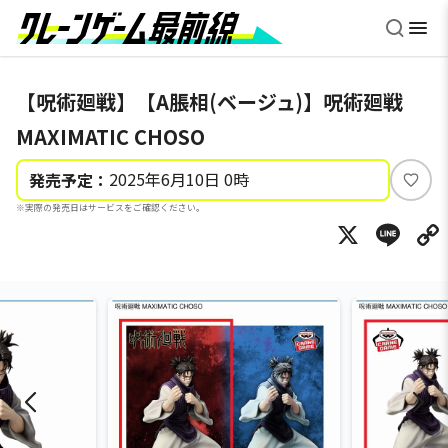
【呪術廻戦】【A脹相(ベージュ)】呪術廻戦
MAXIMATIC CHOSO
2025年6月10日 0時
発売予定：
い
※実際の発売日はサービスをご確認ください。
い
X
Li
ね