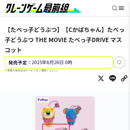
【たべっ子どうぶつ】【Cかばちゃん】たべっ
子どうぶつ THE MOVIE たべっ子DRIVE マス
コット
2025年6月26日 0時
発売予定：
い
※実際の発売日はサービスをご確認ください。
い
X
Li
ね