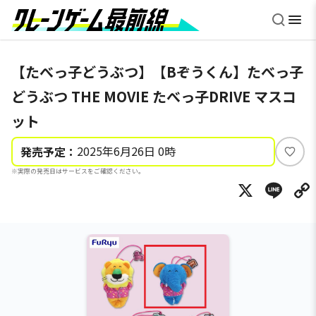
【たべっ子どうぶつ】【Bぞうくん】たべっ子
どうぶつ THE MOVIE たべっ子DRIVE マスコ
ット
2025年6月26日 0時
発売予定：
い
※実際の発売日はサービスをご確認ください。
い
X
Li
ね