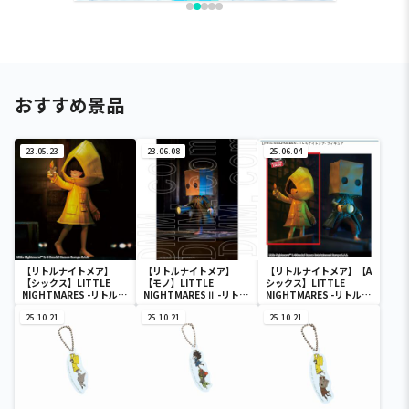
おすすめ景品
23.05.23
23.06.08
25.06.04
【リトルナイトメア】
【リトルナイトメア】
【リトルナイトメア】【A
【シックス】LITTLE
【モノ】LITTLE
シックス】LITTLE
NIGHTMARES -リトルナ
NIGHTMARESⅡ -リトル
NIGHTMARES -リトルナ
イトメア- シックス フィ
ナイトメア2- モノ フィギ
イトメア- フィギュア
ギュア
25.10.21
ュア
25.10.21
25.10.21