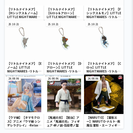
【リトルナイトメア】
【リトルナイトメア】
【リトルナイトメア】【F
【Hシックス＆ノーム】
【Gロゥ＆アローン】
シックス＆モノ】LITTLE
LITTLE NIGHTMARES -
LITTLE NIGHTMARES -
NIGHTMARES -リトルナ
リトルナイトメア- アクリ
リトルナイトメア- アクリ
イトメア- アクリルチャー
ルチャーム
25.10.21
ルチャーム
25.10.21
ム
25.10.21
【リトルナイトメア】【E
【リトルナイトメア】【D
【リトルナイトメア】【C
ノーム】LITTLE
アローン】LITTLE
ロゥ】LITTLE
NIGHTMARES -リトルナ
NIGHTMARES -リトルナ
NIGHTMARES -リトルナ
イトメア- アクリルチャー
イトメア- アクリルチャー
イトメア- アクリルチャー
ム
26.08.06
ム
26.08.06
ム
26.08.06
【ウマ娘】【タマモクロ
【鬼滅の刃】【狛治】ア
【NARUTO】【雷影エ
ス】アニメ『ウマ娘 シン
ニメ「鬼滅の刃」 フィギ
ー】NARUTO-ナルト- 疾
デレラグレイ』 -Relax
ュア-絆ノ装-伍拾壱ノ型
風伝 雷影・エー フィギュ
time-タマモクロス
ア～五影集結…!!～