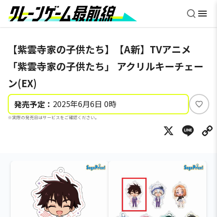
【紫雲寺家の子供たち】【A新】TVアニメ
「紫雲寺家の子供たち」 アクリルキーチェー
ン(EX)
2025年6月6日 0時
発売予定：
い
※実際の発売日はサービスをご確認ください。
い
X
Li
ね