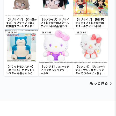
【ラブライブ】【C中須か
【ラブライブ】ラブライ
【ラブライブ】【B歩夢】
すみ】ラブライブ！虹ヶ
ブ！虹ヶ咲学園スクール
ラブライブ！虹ヶ咲学園
咲学園スクールアイドル
アイドル同好会 寝そべり
スクールアイドル同好会
同好会 寝そべり [MP]
[MEJ]ぬいぐるみ“高咲
ちょびるめフィギュア－
[KCM]冬制服style Vol.1
26.08.06
侑”
26.08.06
二年生－
26.08.06
【ポケットモンスター】
【サンリオ】ハローキテ
【サンリオ】【Aハローキ
【カビゴン】ポケットモ
ィ マジカルラベンダード
ティ】サンリオキャラク
ンスター めちゃもふぐっ
ールGJ
ターズ うるベビ・ちょい
と ほっこりいやされぬい
デカドール
ぐるみ～カビゴン～
もっと見る