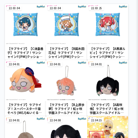
22.03.04
22.03.04
22.03.25
【ラブライブ】【C津島善
【ラブライブ】【B国木田
【ラブライブ】【A黒澤ル
子】ラブライブ！サンシ
花丸】ラブライブ！サン
ビィ】ラブライブ！サン
ャイン!! [PM]クッショ
シャイン!! [PM]クッショ
シャイン!! [PM]クッショ
ン“1年生”ｆｅａｔ．三
ン“1年生”ｆｅａｔ．三
ン“1年生”ｆｅａｔ．三
月八日
22.04.01
月八日
22.04.01
月八日
22.04.01
【ラブライブ】ラブライ
【ラブライブ】【B上原歩
【ラブライブ】【A高咲
ブ！スーパースター!! 寝
夢】ラブライブ！虹ヶ咲
侑】ラブライブ！虹ヶ咲
そべり [MEJ]ぬいぐる
学園スクールアイドル同
学園スクールアイドル同
み“澁谷かのん-START!!
好会 寝そべり [MP]
好会 寝そべり [MP]
True dreams”
22.04.01
[KCM]冬制服style Vol.1
22.04.08
[KCM]冬制服style Vol.1
22.04.15