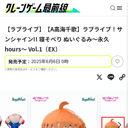
【ラブライブ】【A高海千歌】ラブライブ！サ
ンシャイン!! 寝そべり ぬいぐるみ～永久
hours～ Vol.1（EX）
2025年6月6日 0時
発売予定：
い
※実際の発売日はサービスをご確認ください。
い
X
Li
ね