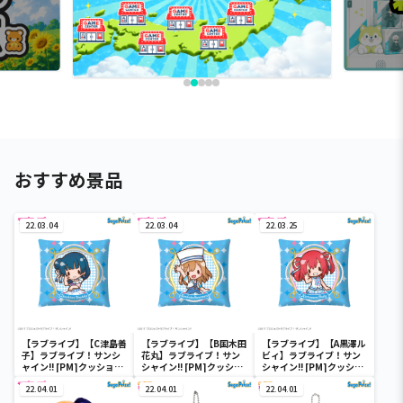
おすすめ景品
22.03.04
22.03.04
22.03.25
【ラブライブ】【C津島善
【ラブライブ】【B国木田
【ラブライブ】【A黒澤ル
子】ラブライブ！サンシ
花丸】ラブライブ！サン
ビィ】ラブライブ！サン
ャイン!! [PM]クッショ
シャイン!! [PM]クッショ
シャイン!! [PM]クッショ
ン“1年生”ｆｅａｔ．三
ン“1年生”ｆｅａｔ．三
ン“1年生”ｆｅａｔ．三
月八日
22.04.01
月八日
22.04.01
月八日
22.04.01