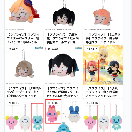
【ラブライブ】ラブライ
【ラブライブ】【A高咲
【ラブライブ】【B上原歩
ブ！スーパースター!! 寝
侑】ラブライブ！虹ヶ咲
夢】ラブライブ！虹ヶ咲
そべり [MEJ]ぬいぐる
学園スクールアイドル同
学園スクールアイドル同
み“澁谷かのん-START!!
好会 寝そべり [MP]
好会 寝そべり [MP]
True dreams”
22.04.01
[KCM]冬制服style Vol.1
22.04.08
[KCM]冬制服style Vol.1
22.04.15
【ラブライブ】【C中須か
【ラブライブ】ラブライ
【ラブライブ】【B歩夢】
すみ】ラブライブ！虹ヶ
ブ！虹ヶ咲学園スクール
ラブライブ！虹ヶ咲学園
咲学園スクールアイドル
アイドル同好会 寝そべり
スクールアイドル同好会
同好会 寝そべり [MP]
[MEJ]ぬいぐるみ“高咲
ちょびるめフィギュア－
[KCM]冬制服style Vol.1
26.08.06
侑”
26.08.06
二年生－
26.08.06