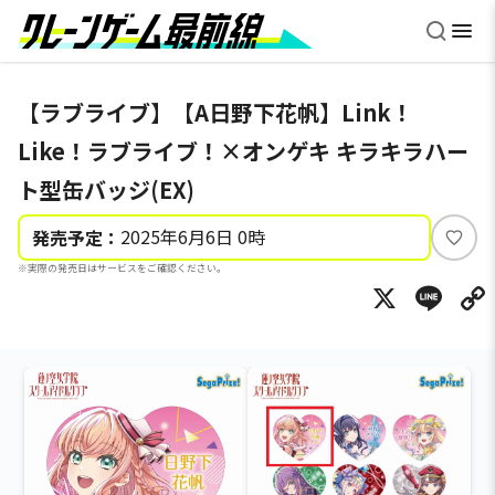
【ラブライブ】【A日野下花帆】Link！
Like！ラブライブ！×オンゲキ キラキラハー
ト型缶バッジ(EX)
2025年6月6日 0時
発売予定：
い
※実際の発売日はサービスをご確認ください。
い
X
Li
ね