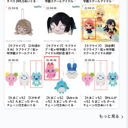
そべり [MEJ]ぬいぐる
学園スクールアイドル同
学園スクールアイドル同
み“澁谷かのん-START!!
好会 寝そべり [MP]
好会 寝そべり [MP]
True dreams”
22.04.01
[KCM]冬制服style Vol.1
22.04.08
[KCM]冬制服style Vol.1
22.04.15
【ラブライブ】【C中須か
【ラブライブ】ラブライ
【ラブライブ】【B歩夢】
すみ】ラブライブ！虹ヶ
ブ！虹ヶ咲学園スクール
ラブライブ！虹ヶ咲学園
咲学園スクールアイドル
アイドル同好会 寝そべり
スクールアイドル同好会
同好会 寝そべり [MP]
[MEJ]ぬいぐるみ“高咲
ちょびるめフィギュア－
[KCM]冬制服style Vol.1
26.08.06
侑”
26.08.06
二年生－
26.08.06
【たまごっち】【Cかわず
【たまごっち】【Aみゃお
【たまごっち】【Bもんが
っち】たまごっち ボール
っち】たまごっち ボール
っち】たまごっち ボール
チェーン付きぬいぐるみ
チェーン付きぬいぐるみ
チェーン付きぬいぐるみ
～Tamagotchi
～Tamagotchi
～Tamagotchi
Paradise～vol.3
Paradise～vol.2-R
Paradise～vol.3
もっと見る