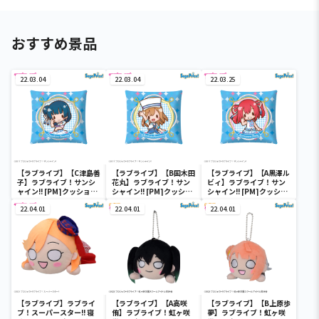
おすすめ景品
22.03.04
22.03.04
22.03.25
【ラブライブ】【C津島善
【ラブライブ】【B国木田
【ラブライブ】【A黒澤ル
子】ラブライブ！サンシ
花丸】ラブライブ！サン
ビィ】ラブライブ！サン
ャイン!! [PM]クッショ
シャイン!! [PM]クッショ
シャイン!! [PM]クッショ
ン“1年生”ｆｅａｔ．三
ン“1年生”ｆｅａｔ．三
ン“1年生”ｆｅａｔ．三
月八日
22.04.01
月八日
22.04.01
月八日
22.04.01
【ラブライブ】ラブライ
【ラブライブ】【A高咲
【ラブライブ】【B上原歩
ブ！スーパースター!! 寝
侑】ラブライブ！虹ヶ咲
夢】ラブライブ！虹ヶ咲