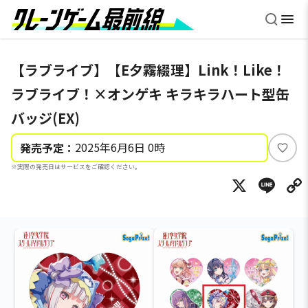
【ラブライブ】【E夕霧綴理】Link！Like！
ラブライブ！×オンゲキ キラキラハート型缶
バッジ(EX)
2025年6月6日 0時
発売予定：
い
※実際の発売日はサービスをご確認ください。
い
X
Li
ね