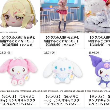
【クラスの大嫌いな女子と
【クラスの大嫌いな女子と
【クラスの大嫌
結婚することになった。】
結婚することになった。】
結婚することに
【B石倉陽鞠】TVアニメ
【桜森朱音】TVアニメ｢ク
【桜森朱音】T
「クラスの大嫌いな女子と
ラスの大嫌いな女子と結婚
ラスの大嫌いな
結婚することになった。」
することになった｡｣ Trio-
することになっ
26.08.06
26.08.06
26.08.06
寝そべり ぬいぐるみ(EX)
Try-iT Figureー桜森朱音
Yumemirize
ー
【サンリオ】【Cマイメロ
【サンリオ】【Dシナモロ
【サンリオ】【
ディ】サンリオキャラクタ
ール】サンリオキャラクタ
サンリオキャラ
ーズ うるベビ・ちょいデカ
ーズ うるベビ・ちょいデカ
るベビ・ちょい
ドール
ドール