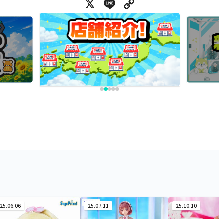
X
Line
Copy Link
25.06.06
25.07.11
25.10.10