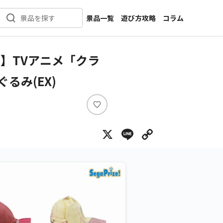
景品一覧
遊び方攻略
コラム
景品を探す
新着景品
インタビュー
カテゴリ一覧
ニュース
】TVアニメ「クラ
作品名一覧
店舗
るみ(EX)
メーカー一覧
開発
攻略
い
プライズ
い
X
Line
Copy Lin
ね
イベント
キャラ特集