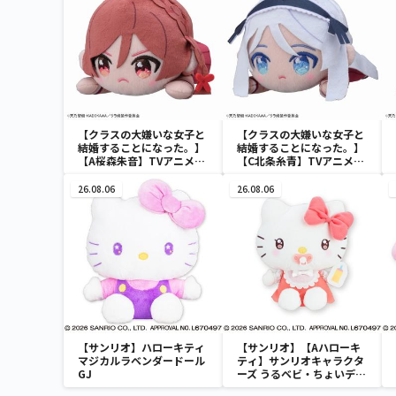
【クラスの大嫌いな女子と
【クラスの大嫌いな女子と
結婚することになった。】
結婚することになった。】
【A桜森朱音】TVアニメ
【C北条糸青】TVアニメ
「クラスの大嫌いな女子と
「クラスの大嫌いな女子と
結婚することになった。」
結婚することになった。」
26.08.06
26.08.06
寝そべり ぬいぐるみ(EX)
寝そべり ぬいぐるみ(EX)
【サンリオ】ハローキティ
【サンリオ】【Aハローキ
マジカルラベンダードール
ティ】サンリオキャラクタ
GJ
ーズ うるベビ・ちょいデカ
ドール