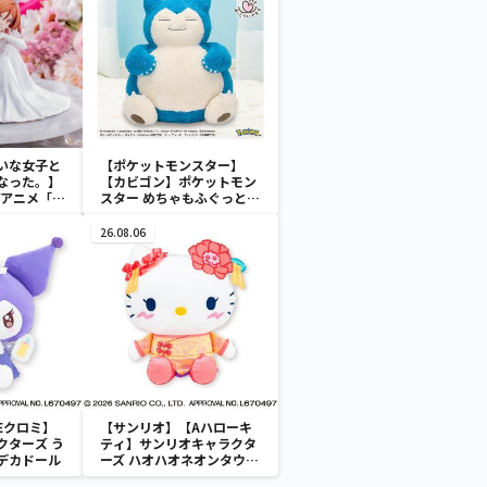
いな女子と
【ポケットモンスター】
なった。】
【カビゴン】ポケットモン
Vアニメ「ク
スター めちゃもふぐっと
女子と結婚
ほっこりいやされぬいぐる
た。」
み～カビゴン～
26.08.06
 “桜森朱音”
Eクロミ】
【サンリオ】【Aハローキ
クターズ う
ティ】サンリオキャラクタ
デカドール
ーズ ハオハオネオンタウン
ドールBIGタイプ1