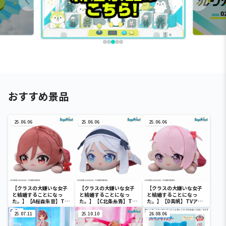
おすすめ景品
25.06.06
25.06.06
25.06.06
【クラスの大嫌いな女子
【クラスの大嫌いな女子
【クラスの大嫌いな女子
と結婚することになっ
と結婚することになっ
と結婚することになっ
た。】【A桜森朱音】TV
た。】【C北条糸青】TV
た。】【D真帆】TVアニ
アニメ「クラスの大嫌い
アニメ「クラスの大嫌い
メ「クラスの大嫌いな女
な女子と結婚することに
25.07.11
な女子と結婚することに
25.10.10
子と結婚することになっ
26.08.06
なった。」 寝そべり ぬい
なった。」 寝そべり ぬい
た。」 寝そべり ぬいぐる