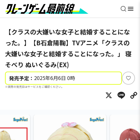
【クラスの大嫌いな女子と結婚することにな
った。】【B石倉陽鞠】TVアニメ「クラスの
大嫌いな女子と結婚することになった。」 寝
そべり ぬいぐるみ(EX)
2025年6月6日 0時
発売予定：
い
※実際の発売日はサービスをご確認ください。
い
X
Li
ね