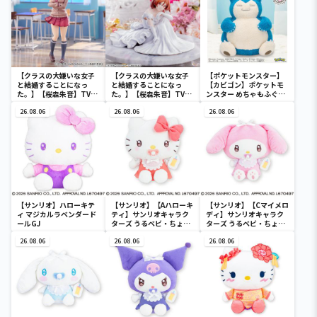
ぐるみ(EX)
ぐるみ(EX)
み(EX)
【クラスの大嫌いな女子
【クラスの大嫌いな女子
【ポケットモンスター】
と結婚することになっ
と結婚することになっ
【カビゴン】ポケットモ
た。】【桜森朱音】TVア
た。】【桜森朱音】TVア
ンスター めちゃもふぐっ
ニメ｢クラスの大嫌いな女
ニメ「クラスの大嫌いな
と ほっこりいやされぬい
子と結婚することになっ
26.08.06
女子と結婚することにな
26.08.06
ぐるみ～カビゴン～
26.08.06
た｡｣ Trio-Try-iT
った。」 Yumemirize
Figureー桜森朱音ー
“桜森朱音”
【サンリオ】ハローキテ
【サンリオ】【Aハローキ
【サンリオ】【Cマイメロ
ィ マジカルラベンダード
ティ】サンリオキャラク
ディ】サンリオキャラク
ールGJ
ターズ うるベビ・ちょい
ターズ うるベビ・ちょい
デカドール
デカドール
26.08.06
26.08.06
26.08.06