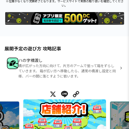
※在庫がなくなり次第終了となります。サービスサイトで実際の取り扱いを確認してくださ
い。
展開予定の遊び方 攻略記事
ハの字橋渡し
橋が広がった方向に向けて、片方のアームで狙って箱をずらし
ていきます。 箱が広い方へ移動したら、通常の橋渡し設定と同
様、バーの間に落とすように狙います。
X
Line
Copy Link