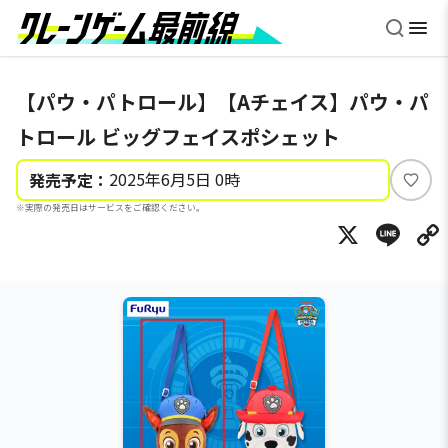
【パウ・パトロール】【Aチェイス】パウ・パ
トロール ビッグフェイスポシェット
2025年6月5日 0時
発売予定：
い
※実際の発売日はサービスをご確認ください。
い
X
Li
ね