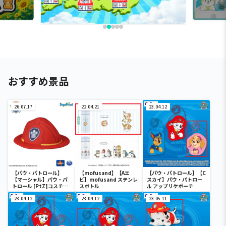
おすすめ景品
26.07.17
22.04.21
23.04.12
【パウ・パトロール】
【mofusand】【Aエ
【パウ・パトロール】【C
【マーシャル】パウ・パ
ビ】mofusand ステンレ
スカイ】パウ・パトロー
トロール [PtZ]コスチュ
スボトル
ル アップリケポーチ
ーム帽子‐マーシャル‐
23.04.12
23.04.12
23.05.11