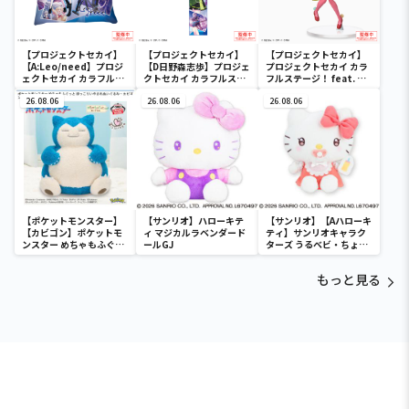
【プロジェクトセカイ】
【プロジェクトセカイ】
【プロジェクトセカイ】
【A:Leo/need】プロジ
【D日野森志歩】プロジェ
プロジェクトセカイ カラ
ェクトセカイ カラフルス
クトセカイ カラフルステ
フルステージ！ feat. 初
テージ！ feat. 初音ミク
ージ！ feat. 初音ミク マ
音ミク SPMフィギュ
[PM]クッションVol.1
26.08.06
フラータオ
26.08.06
ア“ワンダーランドのセカ
26.08.06
ル“Leo/need”
イの初音ミク”
【ポケットモンスター】
【サンリオ】ハローキテ
【サンリオ】【Aハローキ
【カビゴン】ポケットモ
ィ マジカルラベンダード
ティ】サンリオキャラク
ンスター めちゃもふぐっ
ールGJ
ターズ うるベビ・ちょい
と ほっこりいやされぬい
デカドール
ぐるみ～カビゴン～
もっと見る