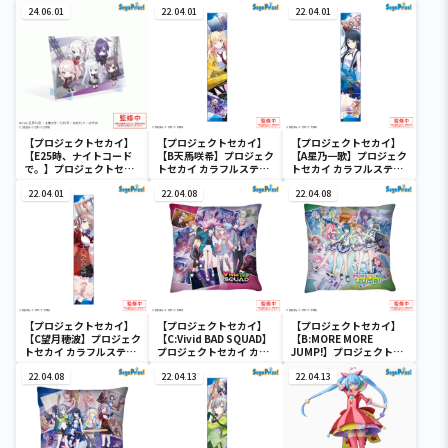
24.06.01
22.04.01
22.04.01
【プロジェクトセカイ】
【プロジェクトセカイ】
【プロジェクトセカイ】
【E25時、ナイトコード
【B天馬咲希】プロジェク
【A星乃一歌】プロジェク
で。】プロジェクトセカ
トセカイ カラフルステー
トセカイ カラフルステー
イ カラフルステージ！
ジ！ feat. 初音ミク マフ
ジ！ feat. 初音ミク マフ
feat. 初音ミク ビジュ
22.04.01
ラータオル“Leo/need”
22.04.08
ラータオル“Leo/need”
22.04.08
アルボード
【プロジェクトセカイ】
【プロジェクトセカイ】
【プロジェクトセカイ】
【C望月穂波】プロジェク
【C:Vivid BAD SQUAD】
【B:MORE MORE
トセカイ カラフルステー
プロジェクトセカイ カラ
JUMP!】プロジェクトセ
ジ！ feat. 初音ミク マフ
フルステージ！ feat. 初
カイ カラフルステージ！
ラータオル“Leo/need”
22.04.08
音ミク [PM]クッション
22.04.13
feat. 初音ミク [PM]クッ
22.04.13
Vol.1
ションVol.1