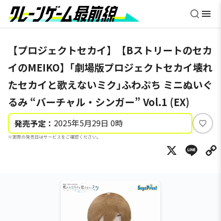
【プロジェクトセカイ】【Bストリートのセカ
イのMEIKO】｢劇場版プロジェクトセカイ壊れ
たセカイと歌えないミク｣ふわぷち ミニぬいぐ
るみ “バーチャル・シンガー” Vol.1 (EX)
2025年5月29日 0時
発売予定：
い
※実際の発売日はサービスをご確認ください。
い
X
Li
ね