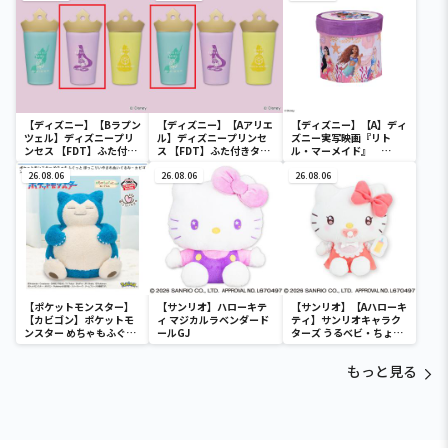
【ディズニー】【Bラプン
【ディズニー】【Aアリエ
【ディズニー】【A】ディ
ツェル】ディズニープリ
ル】ディズニープリンセ
ズニー実写映画『リト
ンセス 【FDT】ふた付き
ス 【FDT】ふた付きタン
ル・マーメイド』
タンブラー
ブラー
[PtZ]折り畳みボックス
26.08.06
26.08.06
チェアー
26.08.06
【ポケットモンスター】
【サンリオ】ハローキテ
【サンリオ】【Aハローキ
【カビゴン】ポケットモ
ィ マジカルラベンダード
ティ】サンリオキャラク
ンスター めちゃもふぐっ
ールGJ
ターズ うるベビ・ちょい
と ほっこりいやされぬい
デカドール
ぐるみ～カビゴン～
もっと見る