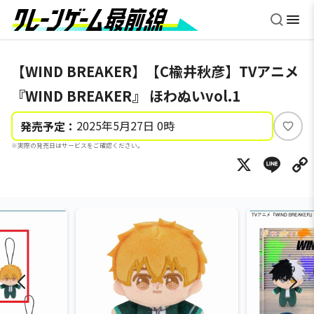
【WIND BREAKER】【C楡井秋彦】TVアニメ
『WIND BREAKER』 ほわぬいvol.1
2025年5月27日 0時
発売予定：
い
※実際の発売日はサービスをご確認ください。
い
X
Li
ね