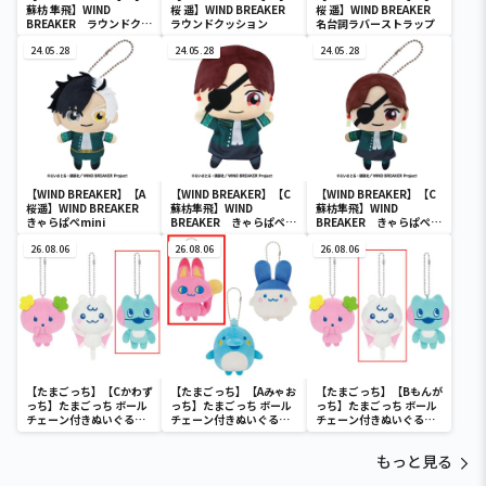
蘇枋 隼飛】WIND
桜 遥】WIND BREAKER
桜 遥】WIND BREAKER
BREAKER ラウンドクッ
ラウンドクッション
名台詞ラバーストラップ
ション
24.05.28
24.05.28
24.05.28
【WIND BREAKER】【A
【WIND BREAKER】【C
【WIND BREAKER】【C
桜遥】WIND BREAKER
蘇枋隼飛】WIND
蘇枋隼飛】WIND
きゃらぱぺmini
BREAKER きゃらぱぺ
BREAKER きゃらぱぺ
BIG
mini
26.08.06
26.08.06
26.08.06
【たまごっち】【Cかわず
【たまごっち】【Aみゃお
【たまごっち】【Bもんが
っち】たまごっち ボール
っち】たまごっち ボール
っち】たまごっち ボール
チェーン付きぬいぐるみ
チェーン付きぬいぐるみ
チェーン付きぬいぐるみ
～Tamagotchi
～Tamagotchi
～Tamagotchi
Paradise～vol.3
Paradise～vol.2-R
Paradise～vol.3
もっと見る