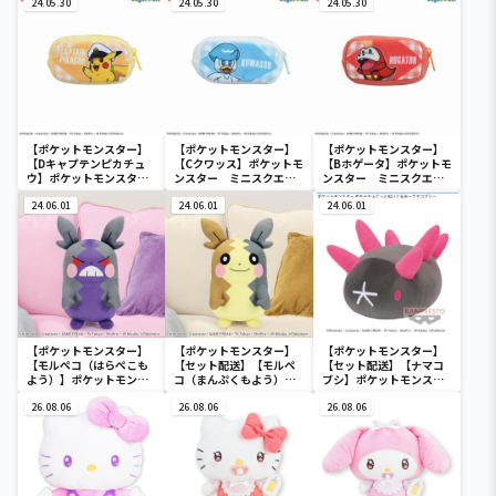
ぐるみ～カビゴン～
24.05.30
24.05.30
24.05.30
【ポケットモンスター】
【ポケットモンスター】
【ポケットモンスター】
【Dキャプテンピカチュ
【Cクワッス】ポケットモ
【Bホゲータ】ポケットモ
ウ】ポケットモンスタ
ンスター ミニスクエア
ンスター ミニスクエア
ー ミニスクエアポーチ
ポーチ
ポーチ
24.06.01
24.06.01
24.06.01
【ポケットモンスター】
【ポケットモンスター】
【ポケットモンスター】
【モルペコ（はらぺこも
【セット配送】【モルペ
【セット配送】【ナマコ
よう）】ポケットモンス
コ（まんぷくもよう）】
ブシ】ポケットモンスタ
ター めちゃもふぐっとぬ
ポケットモンスター めち
ー めちゃもふぐっとぬい
いぐるみ～モルペコ（は
26.08.06
ゃもふぐっとぬいぐるみ
26.08.06
ぐるみ～ナマコブシ～
26.08.06
らぺこもよう）～
～モルペコ（まんぷくも
よう）～