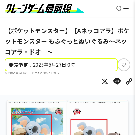
【ポケットモンスター】【Aネッコアラ】ポケ
ットモンスター もふぐっとぬいぐるみ～ネッ
コアラ・ドオー～
2025年5月27日 0時
発売予定：
い
※実際の発売日はサービスをご確認ください。
い
X
Li
ね