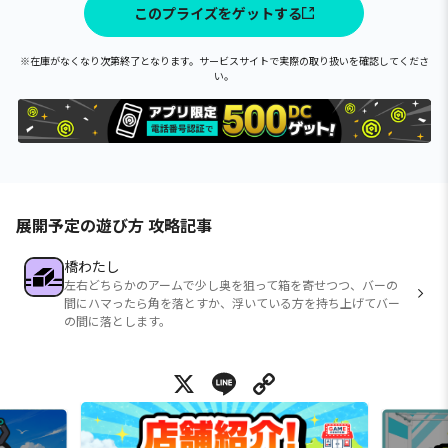
このプライズをゲットする
※在庫がなくなり次第終了となります。サービスサイトで実際の取り扱いを確認してくださ
い。
展開予定の遊び方 攻略記事
橋わたし
左右どちらかのアームで少し奥を狙って箱を寄せつつ、バーの
間にハマったら角を落とすか、浮いている方を持ち上げてバー
の間に落とします。
X
Line
Copy Link