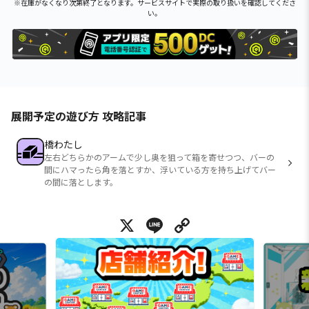
※在庫がなくなり次第終了となります。サービスサイトで実際の取り扱いを確認してくださ
い。
展開予定の遊び方 攻略記事
橋わたし
左右どちらかのアームで少し奥を狙って箱を寄せつつ、バーの
間にハマったら角を落とすか、浮いている方を持ち上げてバー
の間に落とします。
X
Line
Copy Link