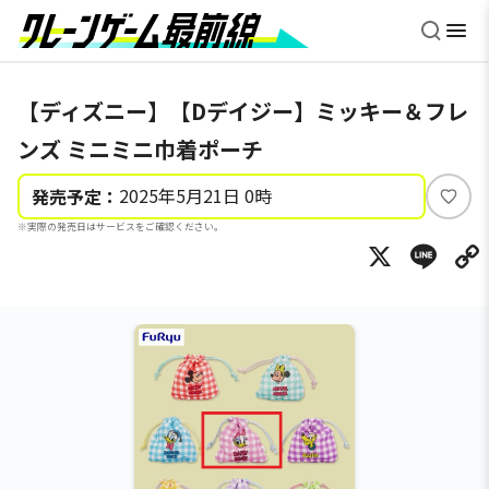
【ディズニー】【Dデイジー】ミッキー＆フレ
ンズ ミニミニ巾着ポーチ
2025年5月21日 0時
発売予定：
い
※実際の発売日はサービスをご確認ください。
い
X
Li
ね