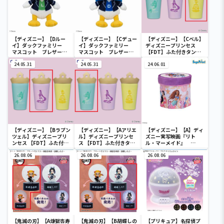
【ディズニー】【Dルー
【ディズニー】【Cデュー
【ディズニー】【Cベル】
イ】ダックファミリー
イ】ダックファミリー
ディズニープリンセス
マスコット ブレザーコ
マスコット ブレザーコ
【FDT】ふた付きタンブ
スチューム
スチューム
ラー
24.05.31
24.05.31
24.06.01
【ディズニー】【Bラプン
【ディズニー】【Aアリエ
【ディズニー】【A】ディ
ツェル】ディズニープリ
ル】ディズニープリンセ
ズニー実写映画『リト
ンセス 【FDT】ふた付き
ス 【FDT】ふた付きタン
ル・マーメイド』
タンブラー
ブラー
[PtZ]折り畳みボックス
26.08.06
26.08.06
チェアー
26.08.06
【鬼滅の刃】【A煉獄杏寿
【鬼滅の刃】【B胡蝶しの
【プリキュア】名探偵プ