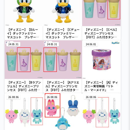
【ディズニー】【Dルー
【ディズニー】【Cデュー
【ディズニー】【Cベル】
イ】ダックファミリー
イ】ダックファミリー
ディズニープリンセス
マスコット ブレザーコ
マスコット ブレザーコ
【FDT】ふた付きタンブ
スチューム
スチューム
ラー
24.05.31
24.05.31
24.06.01
【ディズニー】【Bラプン
【ディズニー】【Aアリエ
【ディズニー】【A】ディ
ツェル】ディズニープリ
ル】ディズニープリンセ
ズニー実写映画『リト
ンセス 【FDT】ふた付き
ス 【FDT】ふた付きタン
ル・マーメイド』
タンブラー
ブラー
[PtZ]折り畳みボックス
26.08.06
26.08.06
チェアー
26.08.06