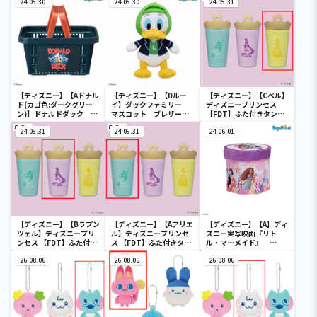
24.05.30
24.05.30
24.05.31
【ディズニー】【Aドナル
【ディズニー】【Dルー
【ディズニー】【Cベル】
ド(カゴ色:ダークグリー
イ】ダックファミリー
ディズニープリンセス
ン)】ドナルドダック ミ
マスコット ブレザーコ
【FDT】ふた付きタンブ
ニメッシュカゴ
スチューム
ラー
24.05.31
24.05.31
24.06.01
【ディズニー】【Bラプン
【ディズニー】【Aアリエ
【ディズニー】【A】ディ
ツェル】ディズニープリ
ル】ディズニープリンセ
ズニー実写映画『リト
ンセス 【FDT】ふた付き
ス 【FDT】ふた付きタン
ル・マーメイド』
タンブラー
ブラー
[PtZ]折り畳みボックス
26.08.06
26.08.06
チェアー
26.08.06