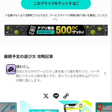
このプライズをゲットする
※在庫がなくなり次第終了となります。サービスサイトで実際の取り扱いを確認してくださ
い。
展開予定の遊び方 攻略記事
橋わたし
左右どちらかのアームで少し奥を狙って箱を寄せつつ、バーの
間にハマったら角を落とすか、浮いている方を持ち上げてバー
の間に落とします。
X
Line
Copy Link