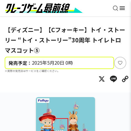
【ディズニー】【Cフォーキー】トイ・ストー
リー “トイ・ストーリー”30周年 トイレトロ
マスコット⑤
2025年5月20日 0時
発売予定：
い
※実際の発売日はサービスをご確認ください。
い
X
Li
ね