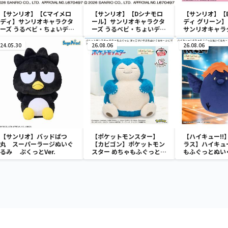
【サンリオ】【Cマイメロ
【サンリオ】【Dシナモロ
【サンリオ】【
ディ】サンリオキャラクタ
ール】サンリオキャラクタ
ディ グリーン】【
ーズ うるベビ・ちょいデカ
ーズ うるベビ・ちょいデカ
サンリオキャラ
ドール
ドール
おきなSOFVIM
イメロディ マーメ
24.05.30
26.08.06
26.08.06
～
【サンリオ】バッドばつ
【ポケットモンスター】
【ハイキュー!!
丸 スーパーラージぬいぐ
【カビゴン】ポケットモン
ラス】ハイキュー
るみ ぷくっとVer.
スター めちゃもふぐっと
もふぐっとぬい
ほっこりいやされぬいぐる
ナガラス～
み～カビゴン～