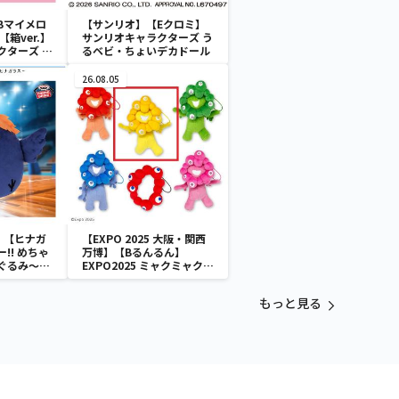
Bマイメロ
【サンリオ】【Eクロミ】
箱ver.】
サンリオキャラクターズ う
クターズ お
るベビ・ちょいデカドール
ATES～マ
イドver.
26.08.05
】【ヒナガ
【EXPO 2025 大阪・関西
!! めちゃ
万博】【Bるんるん】
ぐるみ～ヒ
EXPO2025 ミャクミャク
カラフルゴム紐付きぬいぐ
るみ
もっと見る