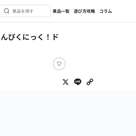
景品一覧
遊び方攻略
コラム
景品を探す
新着景品
インタビュー
カテゴリ一覧
ニュース
さんぴくにっく！ド
作品名一覧
店舗
メーカー一覧
開発
攻略
い
プライズ
い
X
Line
Copy Lin
ね
イベント
キャラ特集