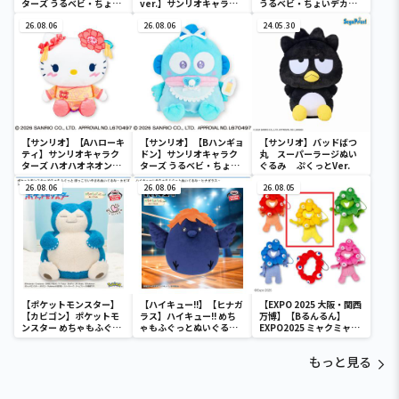
ターズ うるベビ・ちょい
ver.】サンリオキャラク
うるベビ・ちょいデカド
デカドール
ターズ おおきな
ール
26.08.06
SOFVIMATES～マイメロ
26.08.06
24.05.30
ディ マーメイドver. ～
【サンリオ】【Aハローキ
【サンリオ】【Bハンギョ
【サンリオ】バッドばつ
ティ】サンリオキャラク
ドン】サンリオキャラク
丸 スーパーラージぬい
ターズ ハオハオネオンタ
ターズ うるベビ・ちょい
ぐるみ ぷくっとVer.
ウンドールBIGタイプ1
デカドール
26.08.06
26.08.06
26.08.05
【ポケットモンスター】
【ハイキュー!!】【ヒナガ
【EXPO 2025 大阪・関西
【カビゴン】ポケットモ
ラス】ハイキュー!! めち
万博】【Bるんるん】
ンスター めちゃもふぐっ
ゃもふぐっとぬいぐるみ
EXPO2025 ミャクミャク
と ほっこりいやされぬい
～ヒナガラス～
カラフルゴム紐付きぬい
ぐるみ～カビゴン～
ぐるみ
もっと見る