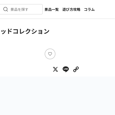
景品一覧
遊び方攻略
コラム
景品を探す
新着景品
インタビュー
カテゴリ一覧
ニュース
レッドコレクション
作品名一覧
店舗
メーカー一覧
開発
攻略
い
プライズ
い
X
Line
Copy Lin
ね
イベント
キャラ特集