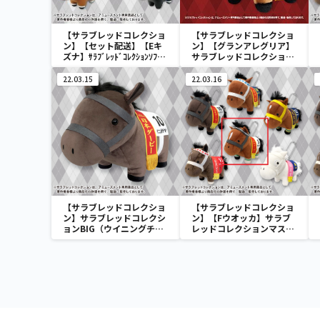
【サラブレッドコレクショ
【サラブレッドコレクショ
ン】【セット配送】【Eキ
ン】【グランアレグリア】
ズナ】ｻﾗﾌﾞﾚｯﾄﾞｺﾚｸｼｮﾝｿﾌﾋﾞ
サラブレッドコレクション
ﾏｽｺｯﾄ3
ふわふわBIG(グランアレグ
リア)
22.03.15
22.03.16
【サラブレッドコレクショ
【サラブレッドコレクショ
ン】サラブレッドコレクシ
ン】【Fウオッカ】サラブ
ョンBIG（ウイニングチケ
レッドコレクションマスコ
ット）
ットBC3