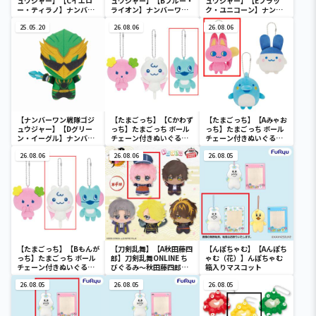
ュウジャー】【Cイエロ
ュウジャー】【Bブルー・
ュウジャー】【Eブラッ
ー・ティラノ】ナンバー
ライオン】ナンバーワン
ク・ユニコーン】ナンバ
ワン戦隊ゴジュウジャー
戦隊ゴジュウジャー ちび
ーワン戦隊ゴジュウジャ
ちびぐるみ
25.05.20
ぐるみ
26.08.06
ー ちびぐるみ
26.08.06
【ナンバーワン戦隊ゴジ
【たまごっち】【Cかわず
【たまごっち】【Aみゃお
ュウジャー】【Dグリー
っち】たまごっち ボール
っち】たまごっち ボール
ン・イーグル】ナンバー
チェーン付きぬいぐるみ
チェーン付きぬいぐるみ
ワン戦隊ゴジュウジャー
～Tamagotchi
～Tamagotchi
ちびぐるみ
26.08.06
Paradise～vol.3
26.08.06
Paradise～vol.2-R
26.08.05
【たまごっち】【Bもんが
【刀剣乱舞】【A秋田藤四
【んぽちゃむ】【Aんぽち
っち】たまごっち ボール
郎】刀剣乱舞ONLINE ち
ゃむ（花）】んぽちゃむ
チェーン付きぬいぐるみ
びぐるみ～秋田藤四郎・
箱入りマスコット
～Tamagotchi
大倶利伽羅・へし切長谷
Paradise～vol.3
26.08.05
部・獅子王・火車切～
26.08.05
26.08.05