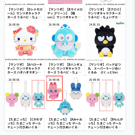
【サンリオ】【Dシナモロ
【サンリオ】【Bマイメロ
【サンリオ】【Eクロミ】
ール】サンリオキャラク
ディ グリーン】【箱
サンリオキャラクターズ
ターズ うるベビ・ちょい
ver.】サンリオキャラク
うるベビ・ちょいデカド
デカドール
ターズ おおきな
ール
26.08.06
SOFVIMATES～マイメロ
26.08.06
24.05.30
ディ マーメイドver. ～
【サンリオ】【Aハローキ
【サンリオ】【Bハンギョ
【サンリオ】バッドばつ
ティ】サンリオキャラク
ドン】サンリオキャラク
丸 スーパーラージぬい
ターズ ハオハオネオンタ
ターズ うるベビ・ちょい
ぐるみ ぷくっとVer.
ウンドールBIGタイプ1
デカドール
26.08.06
26.08.06
26.08.06
【たまごっち】【Cかわず
【たまごっち】【Aみゃお
【たまごっち】【Bもんが
っち】たまごっち ボール
っち】たまごっち ボール
っち】たまごっち ボール
チェーン付きぬいぐるみ
チェーン付きぬいぐるみ
チェーン付きぬいぐるみ
～Tamagotchi
～Tamagotchi
～Tamagotchi
Paradise～vol.3
Paradise～vol.2-R
Paradise～vol.3