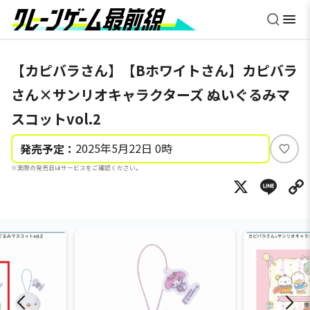
【カピバラさん】【Bホワイトさん】カピバラ
さん×サンリオキャラクターズ ぬいぐるみマ
スコットvol.2
2025年5月22日 0時
発売予定：
い
※実際の発売日はサービスをご確認ください。
い
X
Li
ね