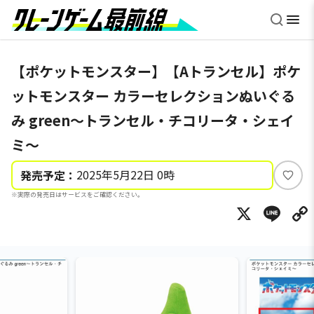
【ポケットモンスター】【Aトランセル】ポケ
ットモンスター カラーセレクションぬいぐる
み green～トランセル・チコリータ・シェイ
ミ～
2025年5月22日 0時
発売予定：
い
※実際の発売日はサービスをご確認ください。
い
X
Li
ね