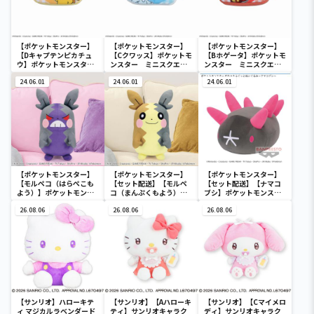
【ポケットモンスター】
【ポケットモンスター】
【ポケットモンスター】
【Dキャプテンピカチュ
【Cクワッス】ポケットモ
【Bホゲータ】ポケットモ
ウ】ポケットモンスタ
ンスター ミニスクエア
ンスター ミニスクエア
ー ミニスクエアポーチ
ポーチ
ポーチ
24.06.01
24.06.01
24.06.01
【ポケットモンスター】
【ポケットモンスター】
【ポケットモンスター】
【モルペコ（はらぺこも
【セット配送】【モルペ
【セット配送】【ナマコ
よう）】ポケットモンス
コ（まんぷくもよう）】
ブシ】ポケットモンスタ
ター めちゃもふぐっとぬ
ポケットモンスター めち
ー めちゃもふぐっとぬい
いぐるみ～モルペコ（は
26.08.06
ゃもふぐっとぬいぐるみ
26.08.06
ぐるみ～ナマコブシ～
26.08.06
らぺこもよう）～
～モルペコ（まんぷくも
よう）～
【サンリオ】ハローキテ
【サンリオ】【Aハローキ
【サンリオ】【Cマイメロ
ィ マジカルラベンダード
ティ】サンリオキャラク
ディ】サンリオキャラク