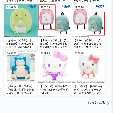
グリラックマ クリア窓付
夢みるしっぽず クリア窓
グリラックマ クリア窓付
き収納ボックス
付き収納ボックス
き収納ボックス
22.03.04
22.03.16
22.03.16
【すみっコぐらし】【セ
【すみっコぐらし】【Aし
【すみっコぐらし】【Bと
ット配送】すみっコぐら
ろくま】すみっコぐらし
かげ】すみっコぐらし キ
し コーデュロイぬいぐる
キッズキャラ型リュック
ッズキャラ型リュック
みXL プレミアム ぺんぎ
ん？
26.08.06
26.08.06
26.08.06
【ポケットモンスター】
【サンリオ】ハローキテ
【サンリオ】【Aハローキ
【カビゴン】ポケットモ
ィ マジカルラベンダード
ティ】サンリオキャラク
ンスター めちゃもふぐっ
ールGJ
ターズ うるベビ・ちょい
と ほっこりいやされぬい
デカドール
ぐるみ～カビゴン～
もっと見る