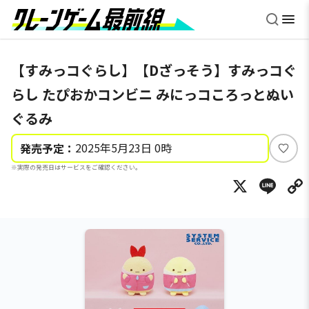
【すみっコぐらし】【Dざっそう】すみっコぐ
らし たぴおかコンビニ みにっコころっとぬい
ぐるみ
2025年5月23日 0時
発売予定：
い
※実際の発売日はサービスをご確認ください。
い
X
Li
ね