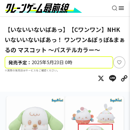
【いないいないばあっ】【Cワンワン】NHK
いないいないばあっ！ ワンワン&ぽぅぽ&まぁ
るの マスコット ～パステルカラー～
2025年5月23日 0時
発売予定：
い
※実際の発売日はサービスをご確認ください。
い
X
Li
ね