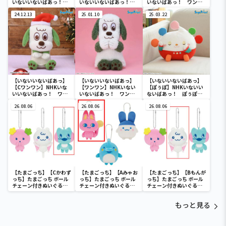
いないいないばあっ！
いないいないばあっ！
いないばあっ！ ワンワ
ワンワン＆ぽぅぽ＆ジャ
ワンワン＆ぽぅぽ＆ジャ
ン＆ぽぅぽ＆ジャンジャ
ンジャンのぬいぐるみ
24.12.13
ンジャンの & you マ
25.01.10
ンの & you マスコッ
25.03.22
スコット ～クリスマス
ト ～クリスマス～
～
【いないいないばあっ】
【いないいないばあっ】
【いないいないばあっ】
【Cワンワン】NHKいな
【ワンワン】NHKいない
【ぽぅぽ】NHKいないい
いいないばあっ！ ワン
いないばあっ！ ワンワ
ないばあっ！ ぽぅぽ
ワン＆ぽぅぽ＆ジャンジ
ンの LLぬいぐるみ ぷ
の Lぬいぐるみ ～すや
ャンの & you マスコ
26.08.06
くっとVer.
26.08.06
すや～
26.08.06
ット ～クリスマス～
【たまごっち】【Cかわず
【たまごっち】【Aみゃお
【たまごっち】【Bもんが
っち】たまごっち ボール
っち】たまごっち ボール
っち】たまごっち ボール
チェーン付きぬいぐるみ
チェーン付きぬいぐるみ
チェーン付きぬいぐるみ
～Tamagotchi
～Tamagotchi
～Tamagotchi
Paradise～vol.3
Paradise～vol.2-R
Paradise～vol.3
もっと見る