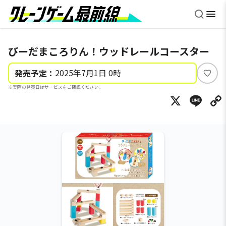
びーだまころりん！ウッドレールコースター
2025年7月1日 0時
発売予定：
い
※実際の発売日はサービスをご確認ください。
い
X
Li
ね