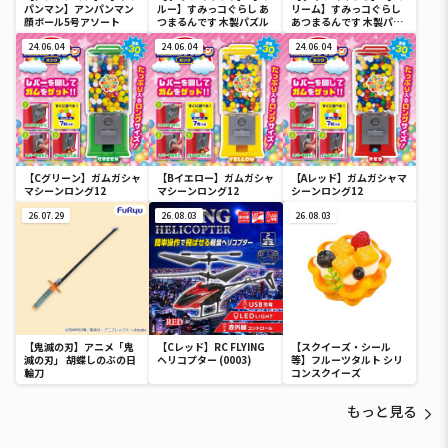
パンマン】アンパンマン
ルー】すみっコぐらし あ
リーム】すみっコぐらし
顔ボール5号アソート
つまるんです 木製パズル
あつまるんです 木製パズ
ル
24.06.04
24.06.04
24.06.04
【Cグリーン】ガムガシャ
【Bイエロー】ガムガシャ
【Aレッド】ガムガシャマ
マシーンロング12
マシーンロング12
シーンロング12
26.07.29
26.08.03
26.08.03
【鬼滅の刃】アニメ「鬼
【Cレッド】RC FLYING
【スクイーズ・シール
滅の刃」 胡蝶しのぶの日
ヘリコプター (0003)
等】フルーツタルト シリ
輪刀
コンスクイーズ
もっと見る