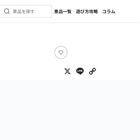
景品一覧
遊び方攻略
コラム
景品を探す
新着景品
インタビュー
カテゴリ一覧
ニュース
作品名一覧
店舗
メーカー一覧
開発
い
い
攻略
X
Line
Copy Lin
ね
プライズ
イベント
キャラ特集