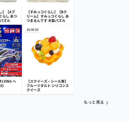
し】【Aブ
【すみっコぐらし】【Bク
ぐらし あつ
リーム】すみっコぐらし あ
製パズル
つまるんです 木製パズル
26.08.03
LYING ヘ
【スクイーズ・シール等】
3)
フルーツタルト シリコンス
クイーズ
もっと見る