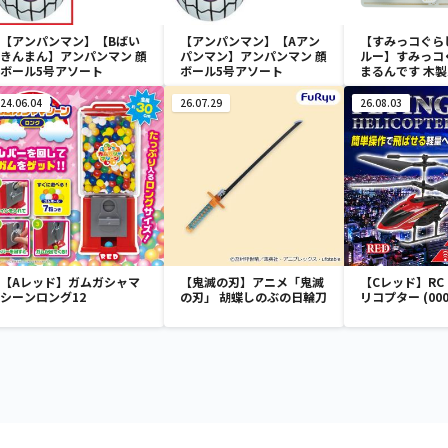
【アンパンマン】【Bばい
【アンパンマン】【Aアン
【すみっコぐら
きんまん】アンパンマン 顔
パンマン】アンパンマン 顔
ルー】すみっコ
ボール5号アソート
ボール5号アソート
まるんです 木
24.06.04
26.07.29
26.08.03
【Aレッド】ガムガシャマ
【鬼滅の刃】アニメ「鬼滅
【Cレッド】RC F
シーンロング12
の刃」 胡蝶しのぶの日輪刀
リコプター (000