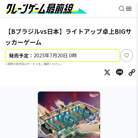
【Bブラジルvs日本】ライトアップ卓上BIGサ
ッカーゲーム
2025年7月20日 0時
発売予定：
い
※実際の発売日はサービスをご確認ください。
い
X
Li
ね