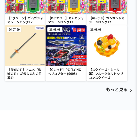
【Cグリーン】ガムガシャ
【Bイエロー】ガムガシャ
【Aレッド】ガムガシャマ
マシーンロング12
マシーンロング12
シーンロング12
26.07.29
26.08.03
26.08.03
【鬼滅の刃】アニメ「鬼
【Cレッド】RC FLYING
【スクイーズ・シール
滅の刃」 胡蝶しのぶの日
ヘリコプター (0003)
等】フルーツタルト シリ
輪刀
コンスクイーズ
もっと見る