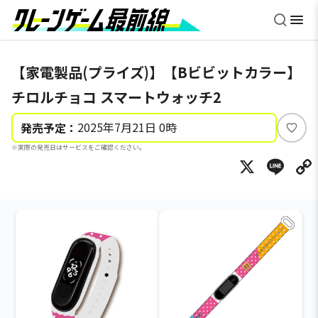
【家電製品(プライズ)】【Bビビットカラー】
チロルチョコ スマートウォッチ2
2025年7月21日 0時
発売予定：
い
※実際の発売日はサービスをご確認ください。
い
X
Li
ね