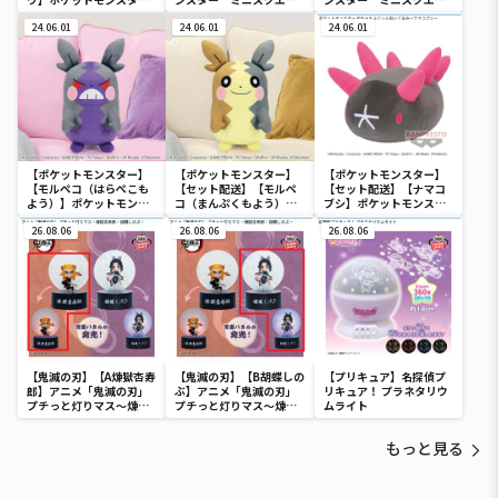
ー ミニスクエアポーチ
ポーチ
ポーチ
24.06.01
24.06.01
24.06.01
【ポケットモンスター】
【ポケットモンスター】
【ポケットモンスター】
【モルペコ（はらぺこも
【セット配送】【モルペ
【セット配送】【ナマコ
よう）】ポケットモンス
コ（まんぷくもよう）】
ブシ】ポケットモンスタ
ター めちゃもふぐっとぬ
ポケットモンスター めち
ー めちゃもふぐっとぬい
いぐるみ～モルペコ（は
26.08.06
ゃもふぐっとぬいぐるみ
26.08.06
ぐるみ～ナマコブシ～
26.08.06
らぺこもよう）～
～モルペコ（まんぷくも
よう）～
【鬼滅の刃】【A煉獄杏寿
【鬼滅の刃】【B胡蝶しの
【プリキュア】名探偵プ
郎】アニメ「鬼滅の刃」
ぶ】アニメ「鬼滅の刃」
リキュア！ プラネタリウ
プチっと灯りマス～煉獄
プチっと灯りマス～煉獄
ムライト
杏寿郎・胡蝶しのぶ～
杏寿郎・胡蝶しのぶ～
もっと見る