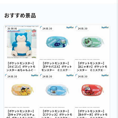
おすすめ景品
26.08.06
24.05.30
24.05.30
【ポケットモンスター】
【ポケットモンスター】
【ポケットモンスター】
【カビゴン】ポケットモ
【Eテラパゴス】ポケット
【Aニャオハ】ポケットモ
ンスター めちゃもふぐっ
モンスター ミニスクエ
ンスター ミニスクエア
と ほっこりいやされぬい
アポーチ
ポーチ
ぐるみ～カビゴン～
24.05.30
24.05.30
24.05.30
【ポケットモンスター】
【ポケットモンスター】
【ポケットモンスター】
【Dキャプテンピカチュ
【Cクワッス】ポケットモ
【Bホゲータ】ポケットモ
ウ】ポケットモンスタ
ンスター ミニスクエア
ンスター ミニスクエア