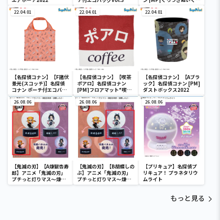
み“コナン&降谷&高木&
22.04.01
22.04.01
佐藤”
22.04.01
【名探偵コナン】【F諸伏
【名探偵コナン】【喫茶
【名探偵コナン】【Aブラ
景光(スコッチ)】名探偵
ポアロ】名探偵コナン
ック】名探偵コナン [PM]
コナン ポーチ付エコバッ
[PM]フロアマット“喫茶
ダストボックス2022
グVol.3
ポアロ”
26.08.06
26.08.06
26.08.06
【鬼滅の刃】【A煉獄杏寿
【鬼滅の刃】【B胡蝶しの
【プリキュア】名探偵プ
郎】アニメ「鬼滅の刃」
ぶ】アニメ「鬼滅の刃」
リキュア！ プラネタリウ
プチっと灯りマス～煉獄
プチっと灯りマス～煉獄
ムライト
杏寿郎・胡蝶しのぶ～
杏寿郎・胡蝶しのぶ～
もっと見る