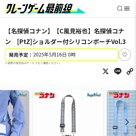
【名探偵コナン】【C風見裕也】名探偵コナ
ン [PtZ]ショルダー付シリコンポーチVol.3
2025年5月16日 0時
発売予定：
い
※実際の発売日はサービスをご確認ください。
い
X
Li
ね