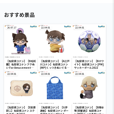
おすすめ景品
26.07.17
22.04.01
22.04.01
【名探偵コナン】【B毛利
【名探偵コナン】【A江戸
【名探偵コナン】【Bホワ
蘭】名探偵コナン アクぬ
川コナン】名探偵コナン
イト】名探偵コナン [PM]
い For Amusement
[MP]くっつきぬいぐる
サッカーボール2022
Vol.1（EX）
み“コナン&降谷&高木&
22.04.01
佐藤”
22.04.01
22.04.01
【名探偵コナン】【E萩原
【名探偵コナン】【G伊
【名探偵コナン】【B降谷
研二】名探偵コナン スク
達航】名探偵コナン ポー
零(安室透)】名探偵コナ
エアポーチ2022
チ付エコバッグVol.3
ン [MP]くっつきぬいぐる