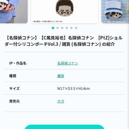
【名探偵コナン】【C風見裕也】名探偵コナン [PtZ]ショル
ダー付シリコンポーチVol.3 / 雑貨 (名探偵コナン) の紹介
IP・作品名
名探偵コナン
種類
雑貨
サイズ
W17×D3.5×H14cm
発売元
セガ