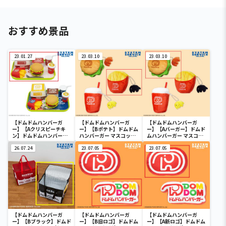
おすすめ景品
23.01.27
23.03.10
23.03.10
【ドムドムハンバーガ
【ドムドムハンバーガ
【ドムドムハンバーガ
ー】【Aクリスピーチキ
ー】【Bポテト】ドムドム
ー】【Aバーガー】ドムド
ン】ドムドムハンバーガ
ハンバーガー マスコット
ムハンバーガー マスコッ
ー ファーストフードおも
付きポーチ
ト付きポーチ
ちゃセット
26.07.24
23.07.05
23.07.05
【ドムドムハンバーガ
【ドムドムハンバーガ
【ドムドムハンバーガ
ー】【Bブラック】ドムド
ー】【B旧ロゴ】ドムドム
ー】【A新ロゴ】ドムドム