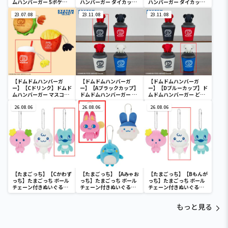
ムハンバーガー 5ポケッ
ハンバーガー ダイカット
ハンバーガー ダイカット
ト付き保冷バッグ
クッション
クッション
23.07.08
23.11.08
23.11.08
【ドムドムハンバーガ
【ドムドムハンバーガ
【ドムドムハンバーガ
ー】【Cドリンク】ドムド
ー】【Aブラックカップ】
ー】【Dブルーカップ】ド
ムハンバーガー マスコッ
ドムドムハンバーガー ど
ムドムハンバーガー どむ
ト付きポーチ
むぞうくん カップ型ポー
ぞうくん カップ型ポーチ
26.08.06
チ
26.08.06
26.08.06
【たまごっち】【Cかわず
【たまごっち】【Aみゃお
【たまごっち】【Bもんが
っち】たまごっち ボール
っち】たまごっち ボール
っち】たまごっち ボール
チェーン付きぬいぐるみ
チェーン付きぬいぐるみ
チェーン付きぬいぐるみ
～Tamagotchi
～Tamagotchi
～Tamagotchi
Paradise～vol.3
Paradise～vol.2-R
Paradise～vol.3
もっと見る