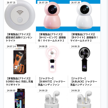
26.07.21
26.07.20
26.07.20
【家電製品(プライズ)】
【家電製品(プライズ)】
【家電製品(プライズ)】
超音波式虫除けコンセン
【Aベビーピンク】遠隔操
【Bホワイト】遠隔操作！
トライト
作！マイホームカメラ 2
マイホームカメラ 2
24.07.14
24.08.25
24.08.25
【家電製品(プライズ)】
【ジャグラー】
【ジャグラー】
SORBO 4in1 手回し充電
【B:WHITE】ジャグラー
【A:BLACK】ジャグラー
ラジオライト
液晶ハンディファン
液晶ハンディファン
24.09.03
24.09.23
24.09.23